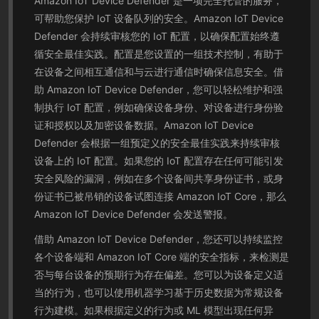
Amazon IoT Device Defender 是一项完全托管的服务，
可帮助您保护 IoT 设备队列的安全。Amazon IoT Device
Defender 会持续审核您的 IoT 配置，以确保配置始终遵
循安全最佳实践。配置是您设置的一组技术控制，有助于
在设备之间相互通信和与云进行通信时确保信息安全。借
助 Amazon IoT Device Defender，您可以轻松维护和强
制执行 IoT 配置，例如确保设备身份、对设备进行身份验
证和授权以及加密设备数据。Amazon IoT Device
Defender 会根据一组预定义的安全最佳实践来持续审核
设备上的 IoT 配置。如果您的 IoT 配置存在任何可能引发
安全风险的漏洞，例如在多个设备间共享身份证书，或身
份证书已被吊销的设备试图连接 Amazon IoT Core，那么
Amazon IoT Device Defender 会发送警报。
借助 Amazon IoT Device Defender，您还可以持续监控
各个设备端和 Amazon IoT Core 端的安全指标，来检测是
否与每台设备的预期行为存在偏差。您可以为设备定义适
当的行为，也可以使用机器学习基于历史数据为常规设备
行为建模。如果根据定义的行为或 ML 模型出现任何异