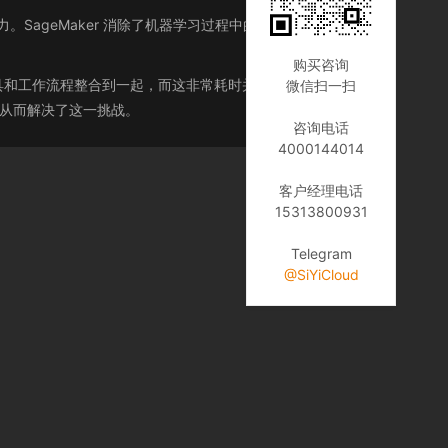
力。SageMaker 消除了机器学习过程中的每个步骤的繁重
购买咨询
具和工作流程整合到一起，而这非常耗时并且容易出错。
微信扫一扫
，从而解决了这一挑战。
咨询电话
4000144014
客户经理电话
15313800931
Telegram
@SiYiCloud