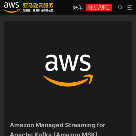
账单
注册/绑定


Amazon Managed Streaming for
Apache Kafka (Amazon MSK)