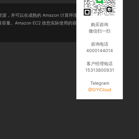
，并可以在成熟的 Amazon 计算环境中运行。Amazon
。Amazon EC2 按您实际使用的容量收费，改变了计
购买咨询
微信扫一扫
咨询电话
4000144014
客户经理电话
15313800931
Telegram
@SiYiCloud