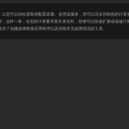
非常简单，让您可以轻松获取和配置容量。使用该服务，您可以完全控制您的计算资源
钟，这样一来，在您的计算要求发生变化时，您便可以快速扩展或缩减计算容量
人员提供了创建故障恢复应用程序以及排除常见故障情况的工具。